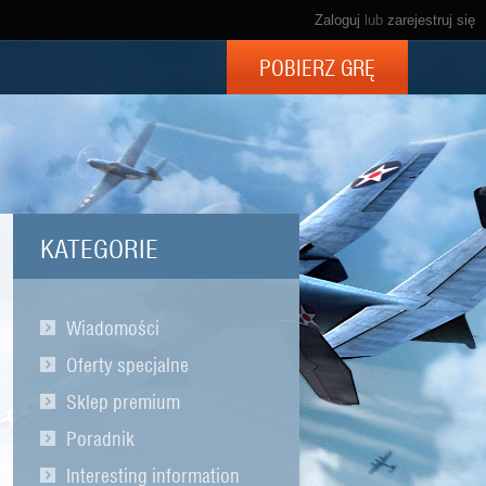
Zaloguj
lub
zarejestruj się
POBIERZ GRĘ
KATEGORIE
Wiadomości
Oferty specjalne
Sklep premium
Poradnik
Interesting information