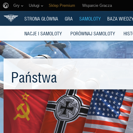
Gry
Usługi
Sklep Premium
Wsparcie Gracza
STRONA GŁÓWNA
GRA
SAMOLOTY
BAZA WIEDZ
NACJE I SAMOLOTY
PORÓWNAJ SAMOLOTY
HIST
Państwa