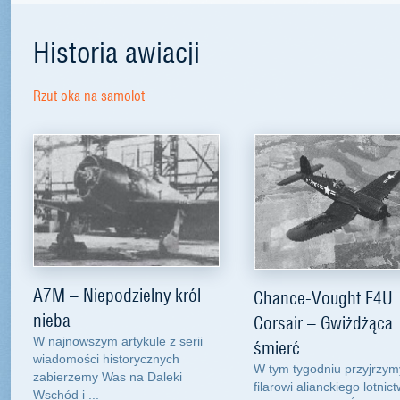
Historia awiacji
Rzut oka na samolot
A7M – Niepodzielny król
Chance-Vought F4U
nieba
Corsair – Gwiżdżąca
W najnowszym artykule z serii
śmierć
wiadomości historycznych
W tym tygodniu przyjrzym
zabierzemy Was na Daleki
filarowi alianckiego lotnic
Wschód i ...