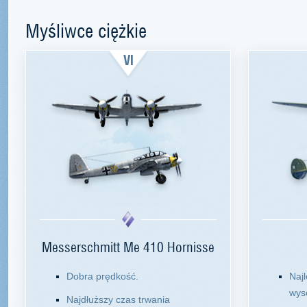
Myśliwce ciężkie
VI
Messerschmitt Me 410 Hornisse
Dobra prędkość.
Naj
wys
Najdłuższy czas trwania