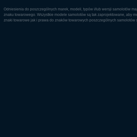
Odniesienia do poszczególnych marek, modeli, typów i/lub wersji samolotów maj
znaku towarowego. Wszystkie modele samolotów są tak zaprojektowane, aby możl
znaki towarowe jak i prawa do znaków towarowych poszczególnych samolotów są
Europa:
Ameryka 
Deutsch
English
English
Français
Čeština
Polski
Русский