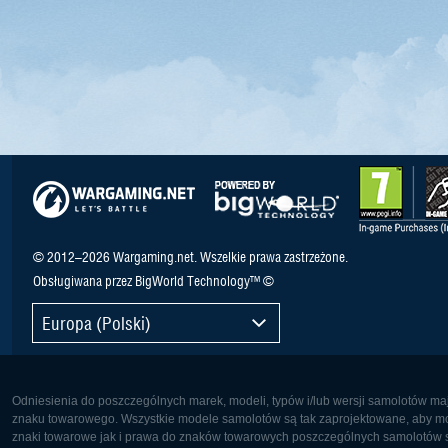
© 2012–2026 Wargaming.net. Wszelkie prawa zastrzeżone.
Obsługiwana przez BigWorld Technology™ ©
Europa (Polski)
Odniesienia do poszczególnych marek, modeli, typów i/lub wersji samolotów maj
znaku towarowego. Wszystkie modele samolotów są tak zaprojektowane, aby możl
znaki towarowe jak i prawa do znaków towarowych poszczególnych samolotów są