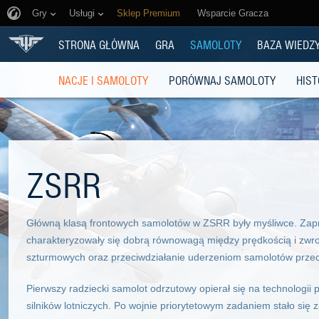
Gry
Usługi
Sklep Premium
Wsparcie Gracza
STRONA GŁÓWNA
GRA
SAMOLOTY
BAZA WIEDZ
NACJE I SAMOLOTY
PORÓWNAJ SAMOLOTY
HIST
ZSRR
Główną klasą frontowych samolotów w ZSRR były myśliwce. Zaproj
charakteryzowały się dobrą równowagą między prędkością i zwr
szturmowych oraz przeciwdziałanie uderzeniom samolotów przec
Pierwszy radziecki samolot odrzutowy opierał się na technologii 
silników lotniczych. Po wojnie priorytetowym zadaniem stało s