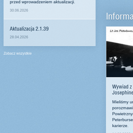
przed wprowadzeniem aktualizacji.
30.06.2026
Informa
Aktualizacja 2.1.39
28.04.2026
Zobacz wszystkie
Wywiad z 
Josephin
Mieliśmy u
porozmawia
Powietrzn
Peterburse
karierze.