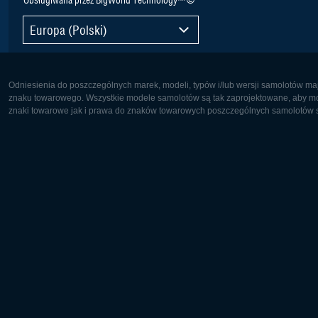
Europa (Polski)
Odniesienia do poszczególnych marek, modeli, typów i/lub wersji samolotów maj
znaku towarowego. Wszystkie modele samolotów są tak zaprojektowane, aby możl
znaki towarowe jak i prawa do znaków towarowych poszczególnych samolotów są
Europa:
Ameryka 
Deutsch
English
English
Français