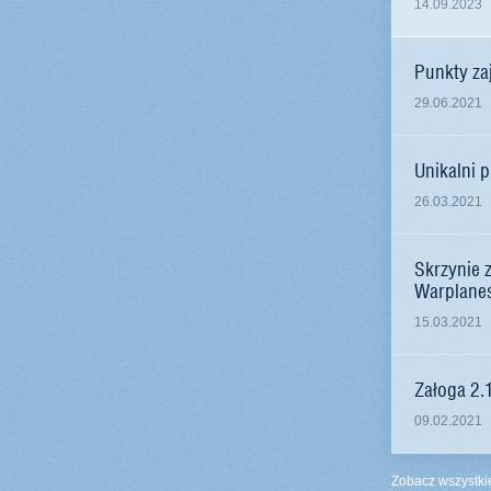
14.09.2023
Punkty za
29.06.2021
Unikalni 
26.03.2021
Skrzynie 
Warplanes
15.03.2021
Załoga 2.1
09.02.2021
Zobacz wszystki