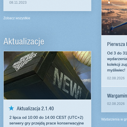
08.11.2023
Zobacz wszystkie
Aktualizacje
Pierwsza b
Od 3 do 31
wydarzenia
kolekcji zu
myśliwiec!
02.08.2026
Wargaming
02.08.2026
Aktualizacja 2.1.40
2 lipca od 10:00 do 14:00 CEST (UTC+2)
Wydarzenia w g
serwery gry przejdą prace konserwacyjne