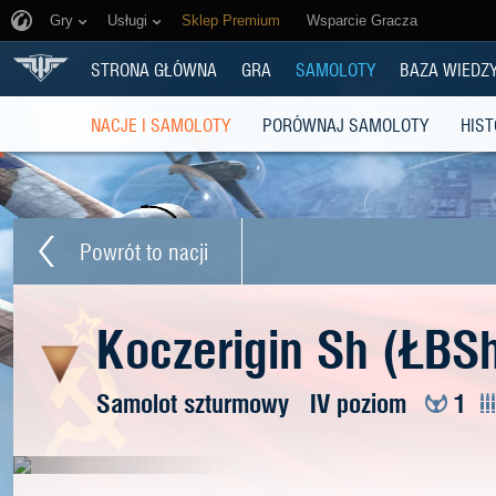
Gry
Usługi
Sklep Premium
Wsparcie Gracza
STRONA GŁÓWNA
GRA
SAMOLOTY
BAZA WIEDZ
NACJE I SAMOLOTY
PORÓWNAJ SAMOLOTY
HIST
Powrót to nacji
Koczerigin Sh (ŁBS
Samolot szturmowy
IV poziom
1