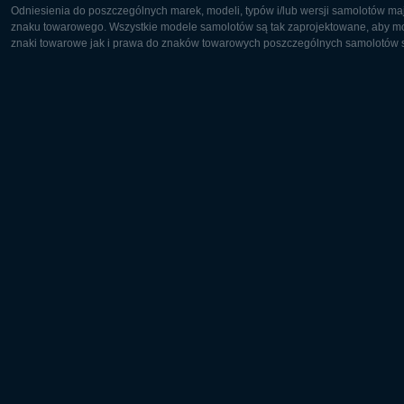
Odniesienia do poszczególnych marek, modeli, typów i/lub wersji samolotów maj
znaku towarowego. Wszystkie modele samolotów są tak zaprojektowane, aby możl
znaki towarowe jak i prawa do znaków towarowych poszczególnych samolotów są
Europa:
Ameryka 
Deutsch
English
English
Français
Čeština
Polski
Русский