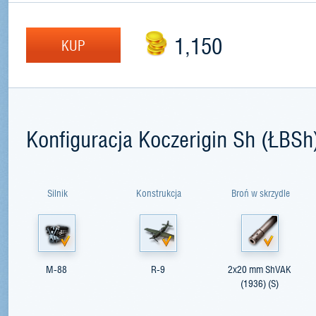
1,150
KUP
Konfiguracja Koczerigin Sh (ŁBSh
Silnik
Konstrukcja
Broń w skrzydle
M-88
R-9
2x20 mm ShVAK
(1936) (S)