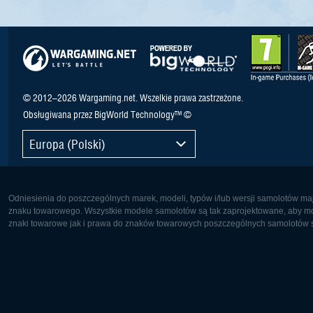
© 2012–2026 Wargaming.net. Wszelkie prawa zastrzeżone.
Obsługiwana przez BigWorld Technology™ ©
Europa (Polski)
Odniesienia do poszczególnych marek, modeli, typów i/lub wersji samolotów maj
znaku towarowego. Wszystkie modele samolotów są tak zaprojektowane, aby możl
znaki towarowe jak i prawa do znaków towarowych poszczególnych samolotów są