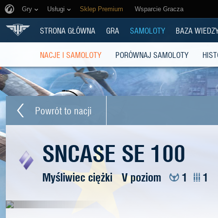
Gry
Usługi
Sklep Premium
Wsparcie Gracza
STRONA GŁÓWNA
GRA
SAMOLOTY
BAZA WIEDZ
NACJE I SAMOLOTY
PORÓWNAJ SAMOLOTY
HIST
Powrót to nacji
SNCASE SE 100
Myśliwiec ciężki
V poziom
1
1