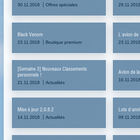
30.11.2018
Offres spéciales
29.11.201
Black Venom
L'avion de
23.11.2018
Boutique premium
23.11.201
[Semaine 3] Nouveaux Classements
Avion de l
personnels !
16.11.201
21.11.2018
Actualités
Mise à jour 2.0.8.2
Lots d'ann
14.11.2018
Actualités
09.11.201