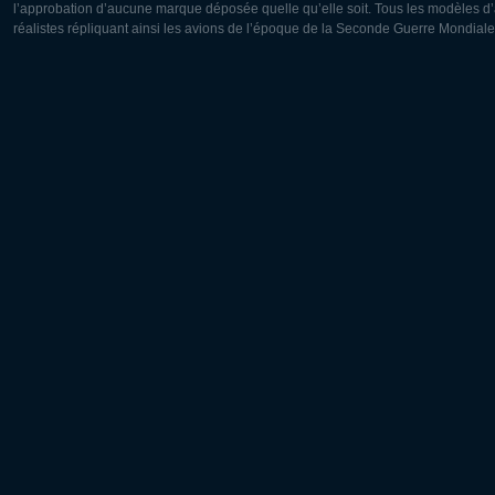
l’approbation d’aucune marque déposée quelle qu’elle soit. Tous les modèles d’a
réalistes répliquant ainsi les avions de l’époque de la Seconde Guerre Mondiale
Europe:
Amérique
Deutsch
English
English
Français
Čeština
Polski
Русский