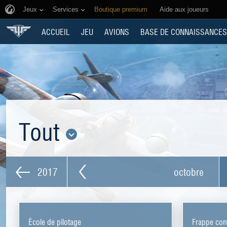
Jeux
Services
Boutique premium
Aide aux joueurs
ACCUEIL
JEU
AVIONS
BASE DE CONNAISSANCES
Tout
2017
octobre
École de pilotage
Frappe con