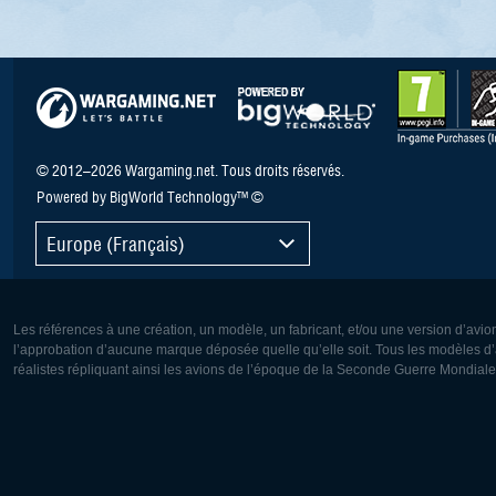
© 2012–2026 Wargaming.net. Tous droits réservés.
Powered by BigWorld Technology™ ©
Europe (Français)
Les références à une création, un modèle, un fabricant, et/ou une version d’avio
l’approbation d’aucune marque déposée quelle qu’elle soit. Tous les modèles d’a
réalistes répliquant ainsi les avions de l’époque de la Seconde Guerre Mondiale