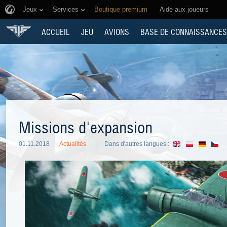
Jeux
Services
Boutique premium
Aide aux joueurs
ACCUEIL
JEU
AVIONS
BASE DE CONNAISSANCES
Missions d'expansion
01.11.2018
Actualités
Dans d'autres langues :