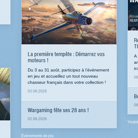
R
T
La première tempête : Démarrez vos
A 
moteurs !
an
ir
Du 3 au 31 août, participez à l’événement
en jeu et accueillez un tout nouveau
06
chasseur français dans votre collection !
02.08.2026
B
08
Wargaming fête ses 28 ans !
02.08.2026
Youtu
Évènements de jeu