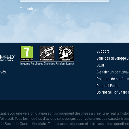
Tout voir
Support
Salle des développeu
CLUF
vés.
Signaler un contenu
Politique de confident
Parental Portal
Do Not Sell or Share
ant, et/ou une version d’avion sont uniquement destinées à créer une réalité histo
le soit. Tous les modèles d’avions sont conçus pour voler avec des caractéristiqu
de la Seconde Guerre Mondiale. Toute marque déposée et droits associés appartienn