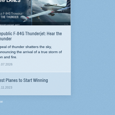
epublic F-84G Thunderjet: Hear the
hunder
peal of thunder shatters the sky,
nouncing the arrival of a true storm of
on and fire.
.07.2026
est Planes to Start Winning
.11.2023
be