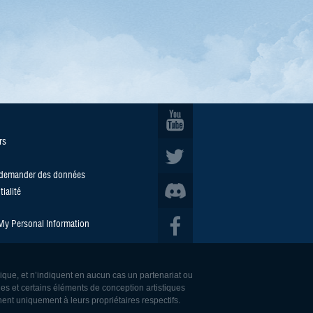
rs
/demander des données
ialité
 My Personal Information
rique, et n’indiquent en aucun cas un partenariat ou
es et certains éléments de conception artistiques
ent uniquement à leurs propriétaires respectifs.