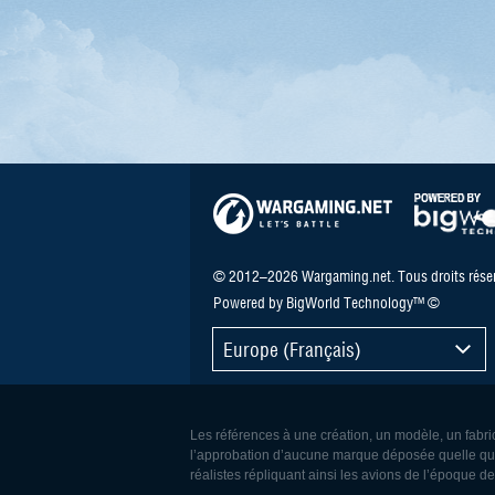
© 2012–2026 Wargaming.net. Tous droits réser
Powered by BigWorld Technology™ ©
Europe (Français)
Les références à une création, un modèle, un fabric
l’approbation d’aucune marque déposée quelle qu’el
réalistes répliquant ainsi les avions de l’époque 