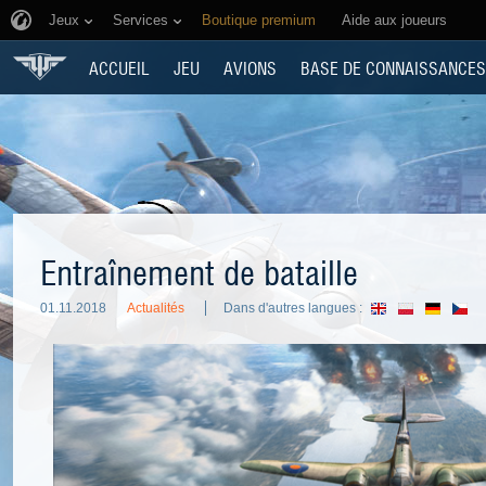
Jeux
Services
Boutique premium
Aide aux joueurs
ACCUEIL
JEU
AVIONS
BASE DE CONNAISSANCES
Entraînement de bataille
01.11.2018
Actualités
Dans d'autres langues :