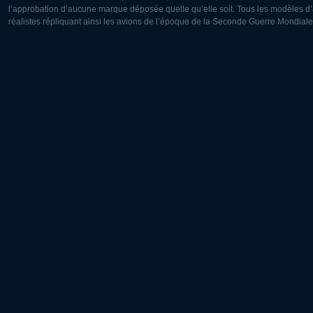
l’approbation d’aucune marque déposée quelle qu’elle soit. Tous les modèles d’a
réalistes répliquant ainsi les avions de l’époque de la Seconde Guerre Mondiale
Europe:
Amérique
Deutsch
English
English
Français
Čeština
Polski
Русский