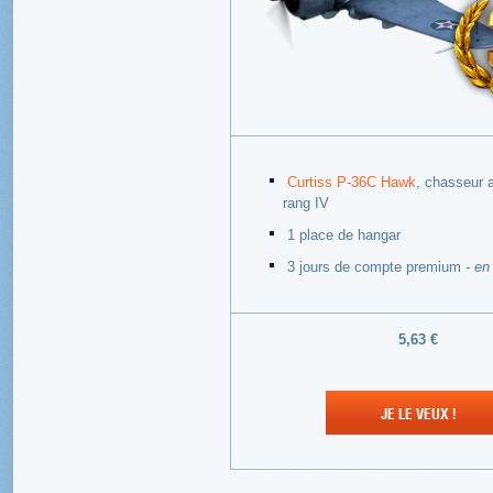
Curtiss P-36C Hawk
, chasseur 
rang IV
1 place de hangar
3 jours de compte premium
- en
5,63 €
JE LE VEUX !