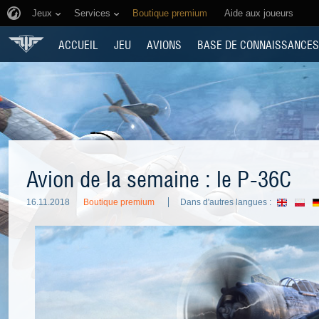
Jeux
Services
Boutique premium
Aide aux joueurs
ACCUEIL
JEU
AVIONS
BASE DE CONNAISSANCES
Avion de la semaine : le P-36C
16.11.2018
Boutique premium
Dans d'autres langues :