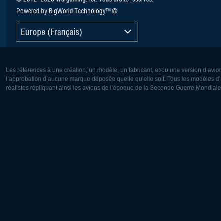
Powered by BigWorld Technology™ ©
Europe (Français)
Les références à une création, un modèle, un fabricant, et/ou une version d’avio
l’approbation d’aucune marque déposée quelle qu’elle soit. Tous les modèles d’a
réalistes répliquant ainsi les avions de l’époque de la Seconde Guerre Mondiale
Europe:
Amérique
Deutsch
English
English
Français