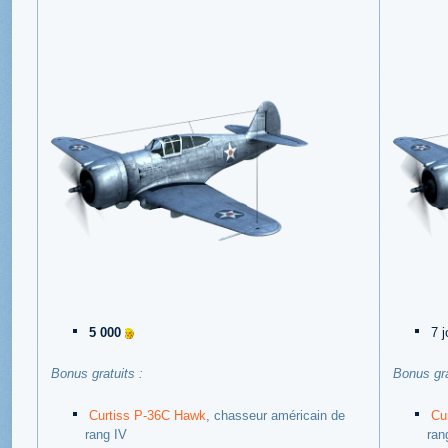
5 000
7 
Bonus gratuits :
Bonus gra
Curtiss P-36C Hawk
, chasseur américain de
Cu
rang IV
ran