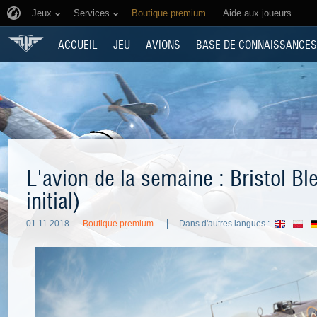
Jeux
Services
Boutique premium
Aide aux joueurs
ACCUEIL
JEU
AVIONS
BASE DE CONNAISSANCES
L'avion de la semaine : Bristol B
initial)
01.11.2018
Boutique premium
Dans d'autres langues :