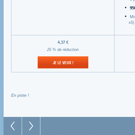
95
Mi
x5)
4,37 €
25 % de réduction
JE LE VEUX !
En piste !