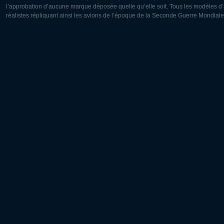
l’approbation d’aucune marque déposée quelle qu’elle soit. Tous les modèles d’a
réalistes répliquant ainsi les avions de l’époque de la Seconde Guerre Mondiale
Europe:
Amérique
Deutsch
English
English
Français
Čeština
Polski
Русский