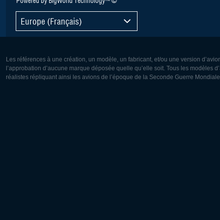
Powered by BigWorld Technology™ ©
Europe (Français)
Les références à une création, un modèle, un fabricant, et/ou une version d’avio
l’approbation d’aucune marque déposée quelle qu’elle soit. Tous les modèles d’a
réalistes répliquant ainsi les avions de l’époque de la Seconde Guerre Mondiale
Europe:
Amérique
Deutsch
English
English
Français