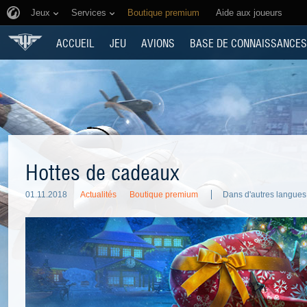
Jeux
Services
Boutique premium
Aide aux joueurs
ACCUEIL
JEU
AVIONS
BASE DE CONNAISSANCES
Hottes de cadeaux
01.11.2018
Actualités
Boutique premium
Dans d'autres langues 