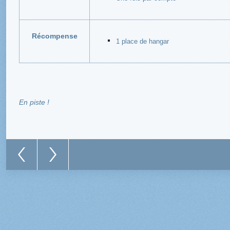
Récompense
1 place de hangar
En piste !