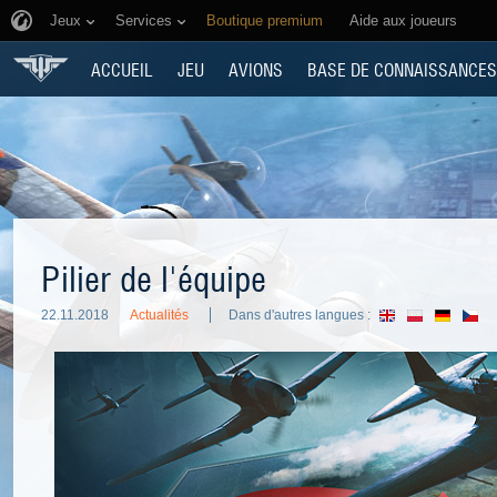
Jeux
Services
Boutique premium
Aide aux joueurs
ACCUEIL
JEU
AVIONS
BASE DE CONNAISSANCES
Pilier de l'équipe
22.11.2018
Actualités
Dans d'autres langues :