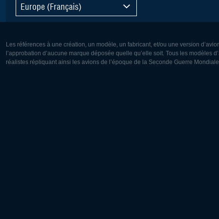
Europe (Français)
Les références à une création, un modèle, un fabricant, et/ou une version d’avio
l’approbation d’aucune marque déposée quelle qu’elle soit. Tous les modèles d’a
réalistes répliquant ainsi les avions de l’époque de la Seconde Guerre Mondiale
Europe:
Amérique
Deutsch
English
English
Français
Čeština