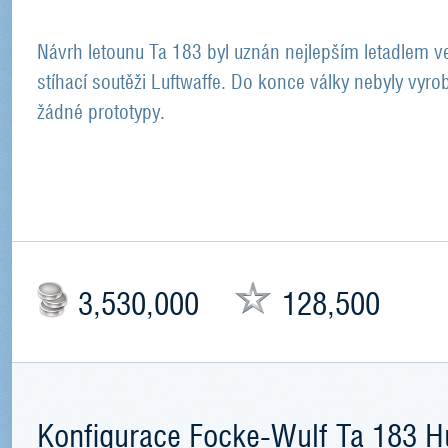
Návrh letounu Ta 183 byl uznán nejlepším letadlem v
stíhací soutěži Luftwaffe. Do konce války nebyly vyro
žádné prototypy.
3,530,000
128,500
Konfigurace Focke-Wulf Ta 183 H