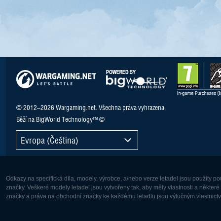
© 2012–2026 Wargaming.net. Všechna práva vyhrazena.
Běží na BigWorld Technology™ ©
Evropa (Čeština)
Odkazy na specifická díla, modely, výrobce, a/nebo verze letadel jsou použity 
značky. Veškeré modely letadel jsou vytvořeny tak, aby měly vlastnosti a někter
značky a práva na obchodní značky ke každému letadlu jsou výlučným vlastnictví