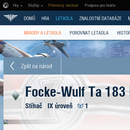
Hry
Služby
Prémiový obchod
Podpora pro hráče
DOMŮ
HRA
LETADLA
ZNALOSTNÍ DATABÁZE
NÁRODY A LETADLA
POROVNAT LETADLA
HISTOR
Zpět na národ
Focke-Wulf Ta 183
Stíhač
IX úroveň
1