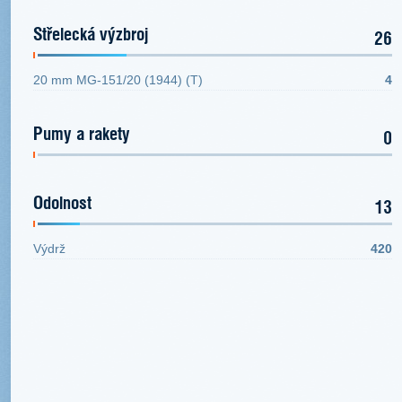
Střelecká výzbroj
26
20 mm MG-151/20 (1944) (T)
4
Pumy a rakety
0
Odolnost
13
Výdrž
420