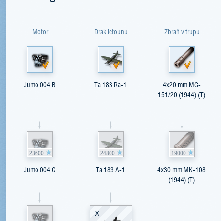
Motor
Drak letounu
Zbraň v trupu
Jumo 004 B
Ta 183 Ra-1
4x20 mm MG-
151/20 (1944) (T)
23600
24800
19000
Jumo 004 C
Ta 183 A-1
4x30 mm MK-108
(1944) (T)
X