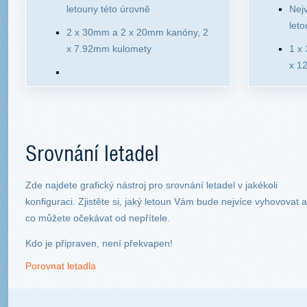
letouny této úrovně
Nejv
leto
2 x 30mm a 2 x 20mm kanóny, 2
x 7.92mm kulomety
1 x
x 1
Srovnání letadel
Zde najdete grafický nástroj pro srovnání letadel v jakékoli
konfiguraci. Zjistěte si, jaký letoun Vám bude nejvíce vyhovovat a
co můžete očekávat od nepřítele.
Kdo je připraven, není překvapen!
Porovnat letadla