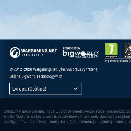
© 2012–2026 Wargaming.net. Všechna práva vyhrazena.
Běží na BigWorld Technology™ ©
Evropa (Čeština)
Odkazy na specifická díla, modely, výrobce, a/nebo verze letadel jsou použity 
značky. Veškeré modely letadel jsou vytvořeny tak, aby měly vlastnosti a někter
značky a práva na obchodní značky ke každému letadlu jsou výlučným vlastnictví