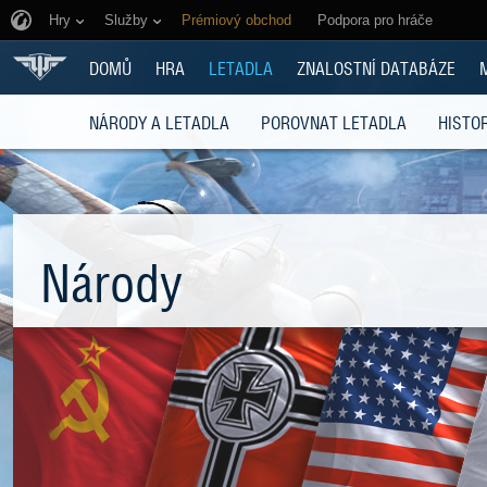
Hry
Služby
Prémiový obchod
Podpora pro hráče
DOMŮ
HRA
LETADLA
ZNALOSTNÍ DATABÁZE
NÁRODY A LETADLA
POROVNAT LETADLA
HISTOR
Národy