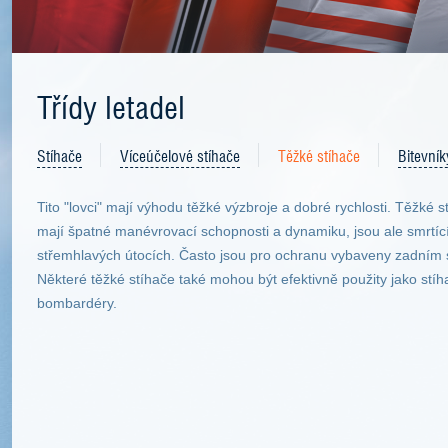
Třídy letadel
Stíhače
Víceúčelové stíhače
Těžké stíhače
Bitevník
Tito "lovci" mají výhodu těžké výzbroje a dobré rychlosti. Těžké s
mají špatné manévrovací schopnosti a dynamiku, jsou ale smrtící
střemhlavých útocích. Často jsou pro ochranu vybaveny zadním 
Některé těžké stíhače také mohou být efektivně použity jako stíh
bombardéry.