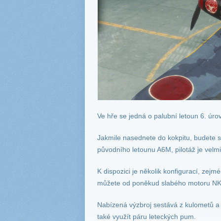
Ve hře se jedná o palubní letoun 6. úr
Jakmile nasednete do kokpitu, budete se
původního letounu A6M, pilotáž je velmi 
K dispozici je několik konfigurací, zej
můžete od poněkud slabého motoru NK9 
Nabízená výzbroj sestává z kulometů a
také využít páru leteckých pum.