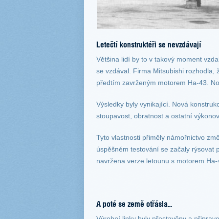
Letečtí konstruktéři se nevzdávají
Většina lidí by to v takový moment vzdal
se vzdával. Firma Mitsubishi rozhodla,
předtím zavrženým motorem Ha-43. No
Výsledky byly vynikající. Nová konstru
stoupavost, obratnost a ostatní výkono
Tyto vlastnosti přiměly námořnictvo změ
úspěšném testování se začaly rýsovat p
navržena verze letounu s motorem Ha
A poté se země otřásla...
Výrobní linky byly přestavěny a připra