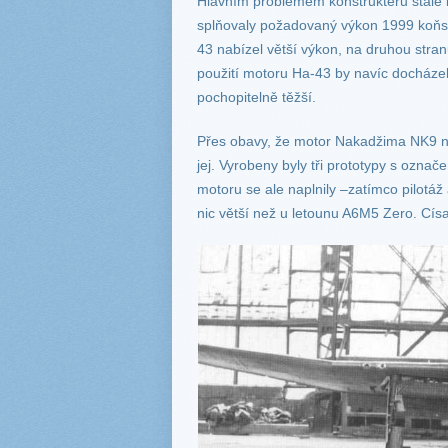
Hlavním problémem konstruktérů stále b
splňovaly požadovaný výkon 1999 koňs
43 nabízel větší výkon, na druhou stra
použití motoru Ha-43 by navíc docháze
pochopitelně těžší.
Přes obavy, že motor Nakadžima NK9 n
jej. Vyrobeny byly tři prototypy s ozn
motoru se ale naplnily –zatímco pilotáž
nic větší než u letounu A6M5 Zero. Císař