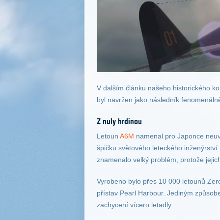
V dalším článku našeho historického k
byl navržen jako následník fenomenáln
Z nuly hrdinou
Letoun
A6M
namenal pro Japonce neuvě
špičku světového leteckého inženýrství.
znamenalo velký problém, protože jejich
Vyrobeno bylo přes 10 000 letounů Zero 
přístav Pearl Harbour. Jediným způsobem
zachycení vícero letadly.