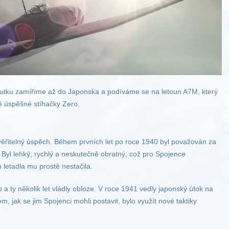
outku zamíříme až do Japonska a podíváme se na letoun A7M, který
ě úspěšné stíhačky Zero.
řitelný úspěch. Během prvních let po roce 1940 byl považován za
 Byl lehký, rychlý a neskutečně obratný, což pro Spojence
 letadla mu prostě nestačila.
a ty několik let vládly obloze. V roce 1941 vedly japonský útok na
, jak se jim Spojenci mohli postavit, bylo využít nové taktiky