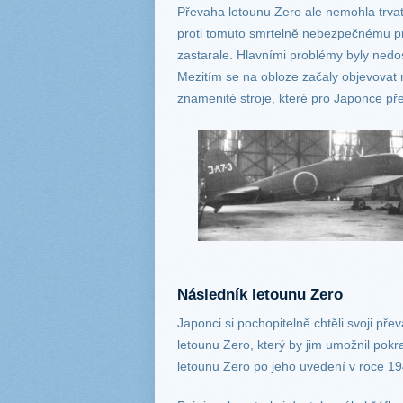
Převaha letounu Zero ale nemohla trvat 
proti tomuto smrtelně nebezpečnému pr
zastarale. Hlavními problémy byly ned
Mezitím se na obloze začaly objevovat 
znamenité stroje, které pro Japonce př
Následník letounu Zero
Japonci si pochopitelně chtěli svoji přev
letounu Zero, který by jim umožnil pok
letounu Zero po jeho uvedení v roce 19