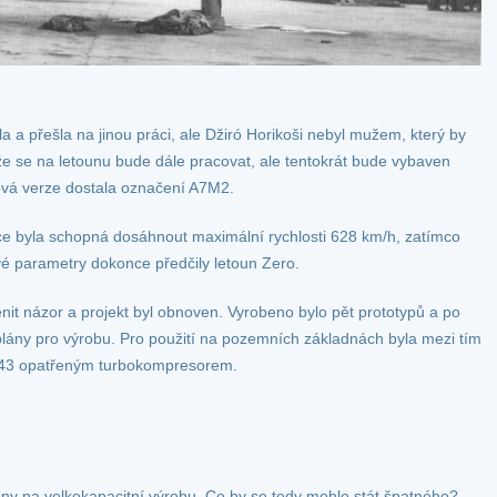
a a přešla na jinou práci, ale Džiró Horikoši nebyl mužem, který by
 že se na letounu bude dále pracovat, ale tentokrát bude vybaven
vá verze dostala označení A7M2.
kce byla schopná dosáhnout maximální rychlosti 628 km/h, zatímco
vé parametry dokonce předčily letoun Zero.
nit názor a projekt byl obnoven. Vyrobeno bylo pět prototypů a po
lány pro výrobu. Pro použití na pozemních základnách byla mezi tím
-43 opatřeným turbokompresorem.
veny na velkokapacitní výrobu. Co by se tedy mohlo stát špatného?