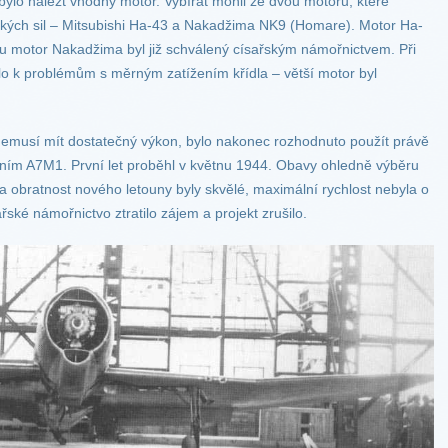
ylo nalézt vhodný motor. Vybírat mohli ze dvou motorů, které
kých sil – Mitsubishi Ha-43 a Nakadžima NK9 (Homare). Motor Ha-
nu motor Nakadžima byl již schválený císařským námořnictvem. Při
lo k problémům s měrným zatížením křídla – větší motor byl
emusí mít dostatečný výkon, bylo nakonec rozhodnuto použít právě
ačením A7M1. První let proběhl v květnu 1944. Obavy ohledně výběru
 a obratnost nového letouny byly skvělé, maximální rychlost nebyla o
ské námořnictvo ztratilo zájem a projekt zrušilo.