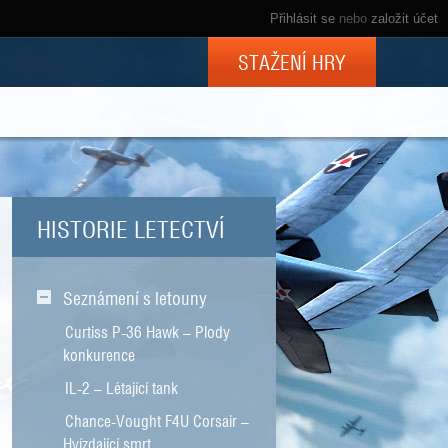
Přihlásit se
nebo
založit účet
STAŽENÍ HRY
HISTORIE LETECTVÍ
Seznámení s letouny
Curtiss P-36 Hawk – Plody
konkurence
IL-2 – Létající tank
Chance-Vought F4U Corsair –
Hvízdající smrt