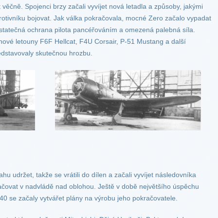
věčně. Spojenci brzy začali vyvíjet nová letadla a způsoby, jakými
otivníku bojovat. Jak válka pokračovala, mocné Zero začalo vypadat
ostatečná ochrana pilota pancéřováním a omezená palebná síla.
nové letouny F6F Hellcat, F4U Corsair, P-51 Mustang a další
edstavovaly skutečnou hrozbu.
ahu udržet, takže se vrátili do dílen a začali vyvíjet následovníka
račovat v nadvládě nad oblohou. Ještě v době největšího úspěchu
40 se začaly vytvářet plány na výrobu jeho pokračovatele.