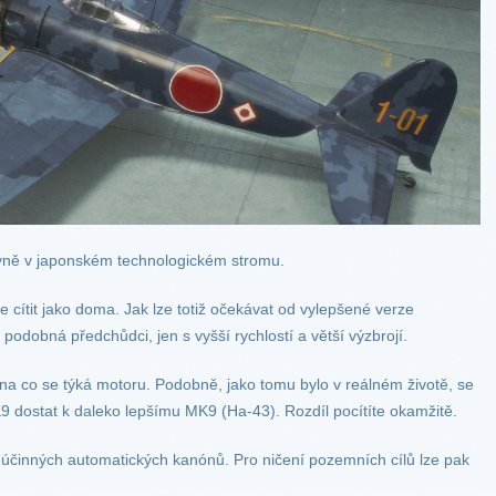
ovně v japonském technologickém stromu.
 cítit jako doma. Jak lze totiž očekávat od vylepšené verze
podobná předchůdci, jen s vyšší rychlostí a větší výzbrojí.
ména co se týká motoru. Podobně, jako tomu bylo v reálném životě, se
dostat k daleko lepšímu MK9 (Ha-43). Rozdíl pocítíte okamžitě.
 účinných automatických kanónů. Pro ničení pozemních cílů lze pak