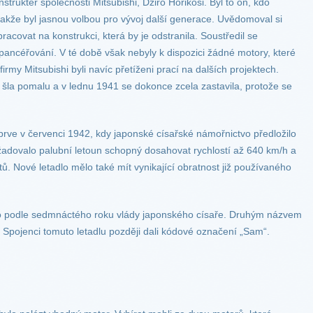
nstruktér společnosti Mitsubishi, Džiró Horikoši. Byl to on, kdo
takže byl jasnou volbou pro vývoj další generace. Uvědomoval si
racovat na konstrukci, která by je odstranila. Soustředil se
pancéřování. V té době však nebyly k dispozici žádné motory, které
irmy Mitsubishi byli navíc přetíženi prací na dalších projektech.
 šla pomalu a v lednu 1941 se dokonce zcela zastavila, protože se
prve v červenci 1942, kdy japonské císařské námořnictvo předložilo
žadovalo palubní letoun schopný dosahovat rychlostí až 640 km/h a
. Nové letadlo mělo také mít vynikající obratnost již používaného
to podle sedmnáctého roku vlády japonského císaře. Druhým názvem
Spojenci tomuto letadlu později dali kódové označení „Sam“.