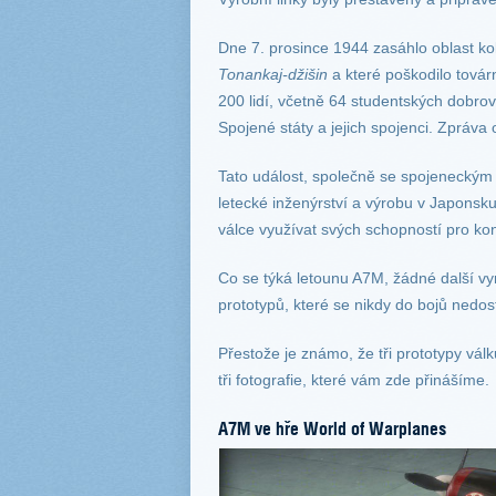
Dne 7. prosince 1944 zasáhlo oblast k
Tonankaj-džišin
a které poškodilo továr
200 lidí, včetně 64 studentských dobro
Spojené státy a jejich spojenci. Zpráva 
Tato událost, společně se spojeneckým
letecké inženýrství a výrobu v Japonsku
válce využívat svých schopností pro kon
Co se týká letounu A7M, žádné další vy
prototypů, které se nikdy do bojů nedost
Přestože je známo, že tři prototypy vál
tři fotografie, které vám zde přinášíme.
A7M ve hře World of Warplanes