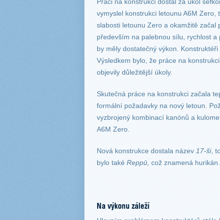
Práci na konstrukci dostal za úkol šéfko
vymyslel konstrukci letounu A6M Zero, 
slabosti letounu Zero a okamžitě začal p
především na palebnou sílu, rychlost a 
by měly dostatečný výkon. Konstruktéři f
Výsledkem bylo, že práce na konstrukci
objevily důležitější úkoly.
Skutečná práce na konstrukci začala te
formální požadavky na nový letoun. Po
vyzbrojený kombinací kanónů a kulometů
A6M Zero.
Nová konstrukce dostala název
17-ši
, 
bylo také
Reppū,
což znamená hurikán. 
Na výkonu záleží