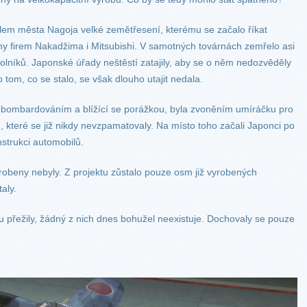
olem města Nagoja velké zemětřesení, kterému se začalo říkat
ny firem Nakadžima i Mitsubishi. V samotných továrnách zemřelo asi
volníků. Japonské úřady neštěstí zatajily, aby se o něm nedozvěděly
o tom, co se stalo, se však dlouho utajit nedala.
 bombardováním a blížící se porážkou, byla zvoněním umíráčku pro
, které se již nikdy nevzpamatovaly. Na místo toho začali Japonci po
strukci automobilů.
robeny nebyly. Z projektu zůstalo pouze osm již vyrobených
aly.
ku přežily, žádný z nich dnes bohužel neexistuje. Dochovaly se pouze