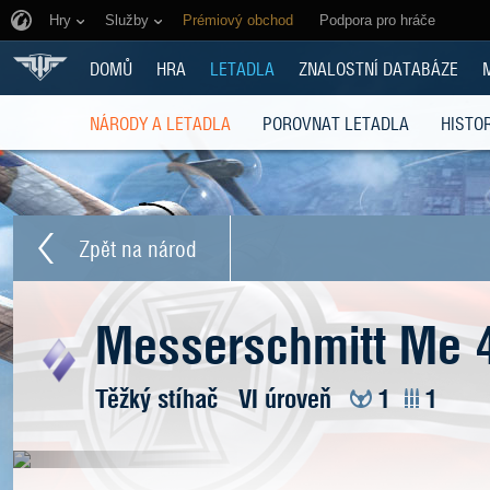
Hry
Služby
Prémiový obchod
Podpora pro hráče
DOMŮ
HRA
LETADLA
ZNALOSTNÍ DATABÁZE
NÁRODY A LETADLA
POROVNAT LETADLA
HISTOR
Zpět na národ
Messerschmitt Me 
Těžký stíhač
VI úroveň
1
1