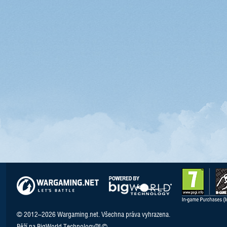
© 2012–2026 Wargaming.net. Všechna práva vyhrazena.
Běží na BigWorld Technology™ ©