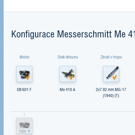
Konfigurace Messerschmitt Me 4
Motor
Drak letounu
Zbraň v trupu
DB 601 F
Me 410 A
2x7.92 mm MG-17
(1940) (T)
7520