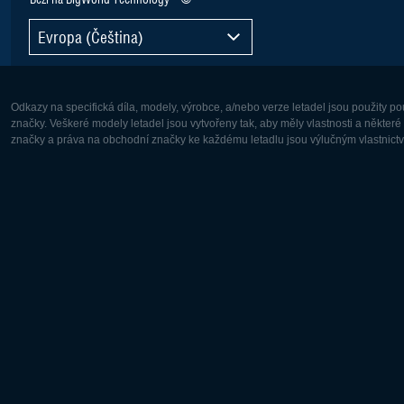
Evropa (Čeština)
Odkazy na specifická díla, modely, výrobce, a/nebo verze letadel jsou použity 
značky. Veškeré modely letadel jsou vytvořeny tak, aby měly vlastnosti a někter
značky a práva na obchodní značky ke každému letadlu jsou výlučným vlastnictví
Evropa:
Severní A
Deutsch
English
English
Français