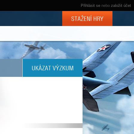
Přihlásit se
nebo
založit účet
STAŽENÍ HRY
UKÁZAT VÝZKUM