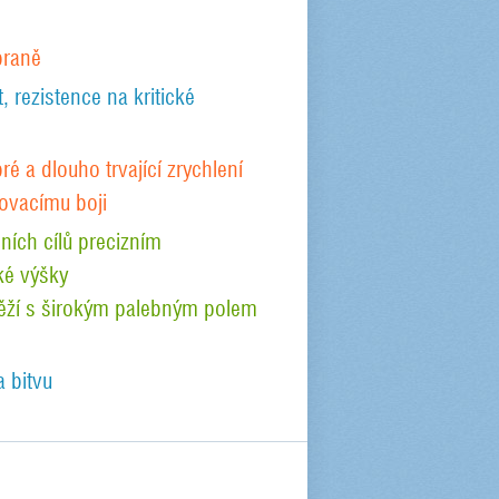
zbraně
 rezistence na kritické
ré a dlouho trvající zrychlení
ovacímu boji
ních cílů precizním
ké výšky
ží s širokým palebným polem
a bitvu