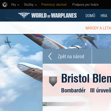
Hry
Služby
Prémiový obchod
Podpora pro hráče
DOMŮ
HRA
NÁRODY A LET
Zpět na národ
Bristol Ble
Bombardér
III úrove