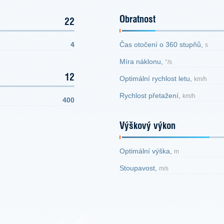
Obratnost
22
4
Čas otočení o 360 stupňů,
s
Míra náklonu,
°/s
12
Optimální rychlost letu,
km/h
Rychlost přetažení,
km/h
400
Výškový výkon
Optimální výška,
m
Stoupavost,
m/s