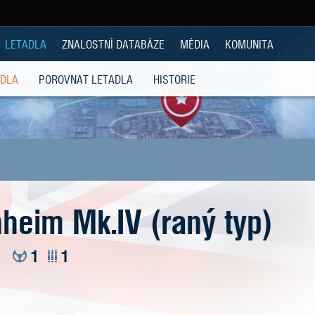
LETADLA
ZNALOSTNÍ DATABÁZE
MÉDIA
KOMUNITA
ADLA
POROVNAT LETADLA
HISTORIE
nheim Mk.IV (raný typ)
ň
1
1