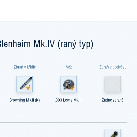
Blenheim Mk.IV (raný typ)
Zbraň v křídle
Věž
Zbraň v podvěsu
Browning Mk.II (K)
.303 Lewis Mk III
Žádné zbraně