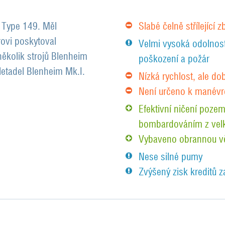
o Type 149. Měl
Slabé čelně střílející 
rovi poskytoval
Velmi vysoká odolnost,
ěkolik strojů Blenheim
poškození a požár
letadel Blenheim Mk.I.
Nízká rychlost, ale dob
Není určeno k manévr
Efektivní ničení pozem
bombardováním z vel
Vybaveno obrannou vě
Nese silné pumy
Zvýšený zisk kreditů z