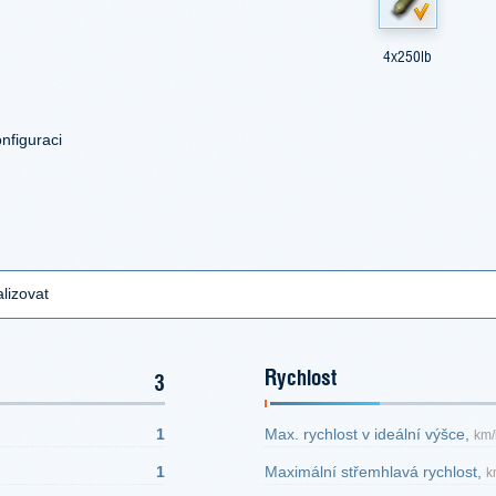
4x250lb
nfiguraci
lizovat
Rychlost
3
1
Max. rychlost v ideální výšce,
km/
1
Maximální střemhlavá rychlost,
k