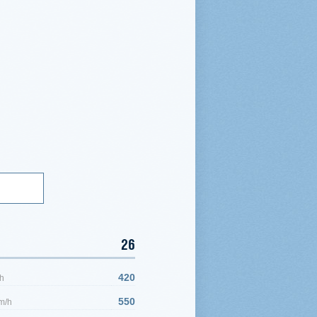
26
420
h
550
m/h