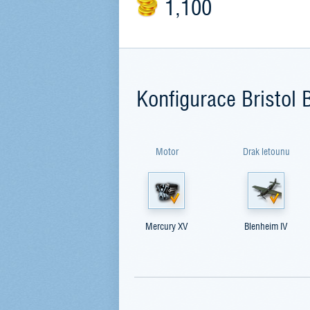
1,100
Konfigurace Bristol 
Motor
Drak letounu
Mercury XV
Blenheim IV