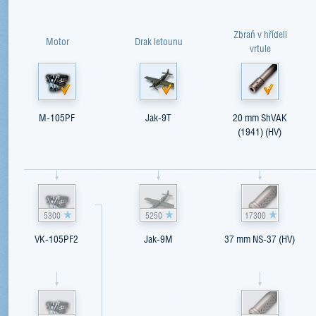
Zbraň v hřídeli
Motor
Drak letounu
vrtule
M-105PF
Jak-9T
20 mm ShVAK
(1941) (HV)
5300
5250
17300
VK-105PF2
Jak-9M
37 mm NS-37 (HV)