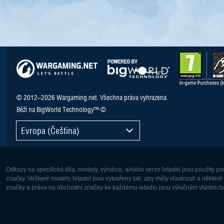
© 2012–2026 Wargaming.net. Všechna práva vyhrazena.
Běží na BigWorld Technology™ ©
Evropa (Čeština)
Odkazy na specifická díla, modely, výrobce, a/nebo verze letadel jsou použity 
značky. Veškeré modely letadel jsou vytvořeny tak, aby měly vlastnosti a někter
značky a práva na obchodní značky ke každému letadlu jsou výlučným vlastnictví