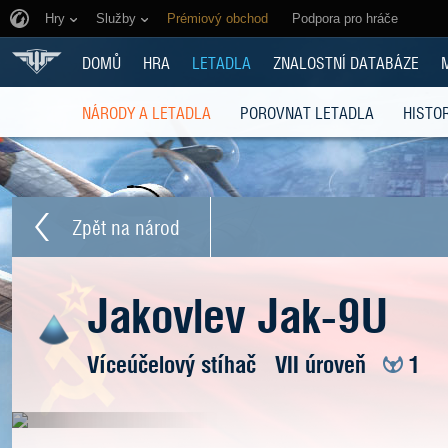
Hry
Služby
Prémiový obchod
Podpora pro hráče
DOMŮ
HRA
LETADLA
ZNALOSTNÍ DATABÁZE
NÁRODY A LETADLA
POROVNAT LETADLA
HISTOR
Zpět na národ
Jakovlev Jak-9U
Víceúčelový stíhač
VII úroveň
1