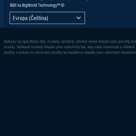
Běží na BigWorld Technology™ ©
Evropa (Čeština)
Odkazy na specifická díla, modely, výrobce, a/nebo verze letadel jsou použity 
značky. Veškeré modely letadel jsou vytvořeny tak, aby měly vlastnosti a někter
značky a práva na obchodní značky ke každému letadlu jsou výlučným vlastnictví
Evropa:
Severní A
Deutsch
English
English
Français