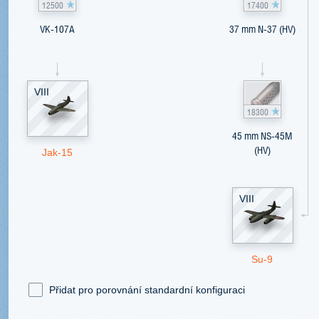
12500
17400
VK-107A
37 mm N-37 (HV)
VIII
18300
45 mm NS-45M
(HV)
Jak-15
VIII
Su-9
Přidat pro porovnání standardní konfiguraci