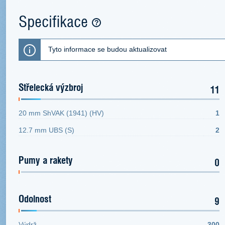
Specifikace
Tyto informace se budou aktualizovat
Střelecká výzbroj
11
20 mm ShVAK (1941) (HV)
1
12.7 mm UBS (S)
2
Pumy a rakety
0
Odolnost
9
Výdrž
300