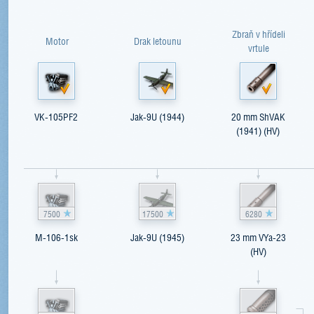
Zbraň v hřídeli
Motor
Drak letounu
vrtule
VK-105PF2
Jak-9U (1944)
20 mm ShVAK
(1941) (HV)
7500
17500
6280
M-106-1sk
Jak-9U (1945)
23 mm VYa-23
(HV)