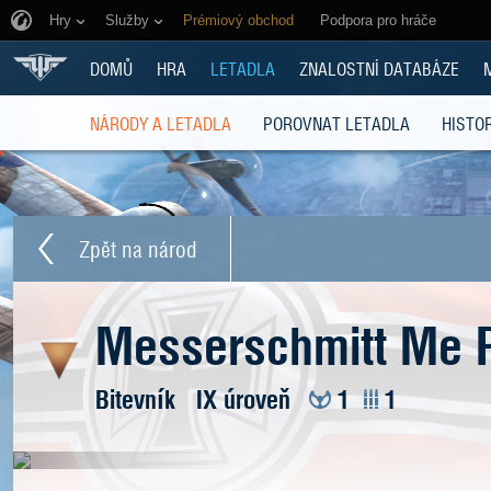
Hry
Služby
Prémiový obchod
Podpora pro hráče
DOMŮ
HRA
LETADLA
ZNALOSTNÍ DATABÁZE
NÁRODY A LETADLA
POROVNAT LETADLA
HISTOR
Zpět na národ
Messerschmitt Me 
Bitevník
IX úroveň
1
1