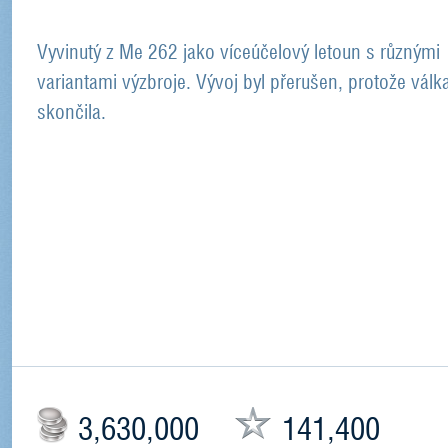
Vyvinutý z Me 262 jako víceúčelový letoun s různými
variantami výzbroje. Vývoj byl přerušen, protože válk
skončila.
3,630,000
141,400