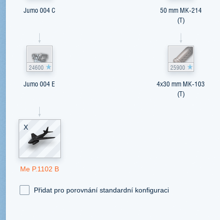
Jumo 004 C
50 mm MK-214
(T)
24600
25900
Jumo 004 E
4x30 mm MK-103
(T)
X
Me P.1102 B
Přidat pro porovnání standardní konfiguraci