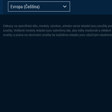
Evropa (Čeština)
Odkazy na specifická díla, modely, výrobce, a/nebo verze letadel jsou použity 
značky. Veškeré modely letadel jsou vytvořeny tak, aby měly vlastnosti a někter
značky a práva na obchodní značky ke každému letadlu jsou výlučným vlastnictví
Evropa:
Severní A
Deutsch
English
English
Français
Čeština