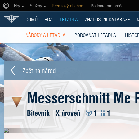
Hry
Služby
Prémiový obchod
Podpora pro hráče
DOMŮ
HRA
LETADLA
ZNALOSTNÍ DATABÁZE
NÁRODY A LETADLA
POROVNAT LETADLA
HISTOR
Zpět na národ
Messerschmitt Me 
Bitevník
X úroveň
1
1