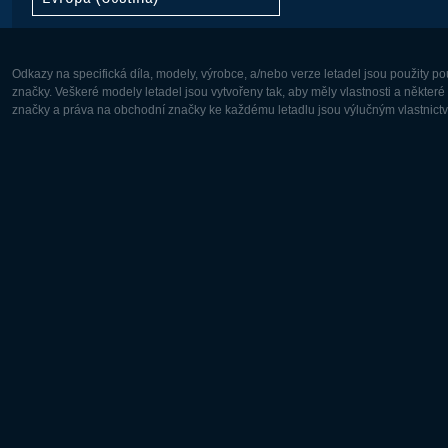
Odkazy na specifická díla, modely, výrobce, a/nebo verze letadel jsou použity 
značky. Veškeré modely letadel jsou vytvořeny tak, aby měly vlastnosti a někter
značky a práva na obchodní značky ke každému letadlu jsou výlučným vlastnictví
Evropa:
Severní A
Deutsch
English
English
Français
Čeština
Polski