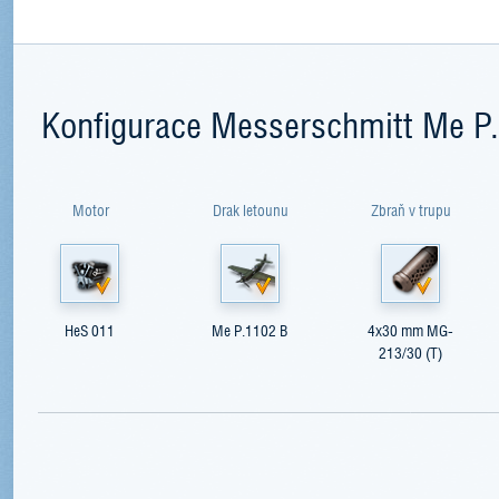
Konfigurace Messerschmitt Me P
Motor
Drak letounu
Zbraň v trupu
HeS 011
Me P.1102 B
4x30 mm MG-
213/30 (T)