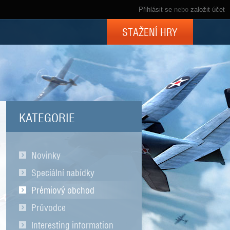
Přihlásit se
nebo
založit účet
STAŽENÍ HRY
KATEGORIE
Novinky
Speciální nabídky
Prémiový obchod
Průvodce
Interesting information