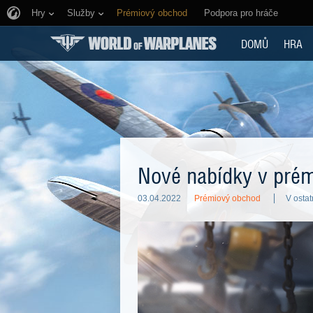
Hry
Služby
Prémiový obchod
Podpora pro hráče
DOMŮ
HRA
Nové nabídky v pré
03.04.2022
Prémiový obchod
V ostat