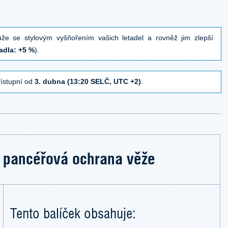
e se stylovým vyšňořením vašich letadel a rovněž jim zlepší
adla: +5 %
).
ístupní od
3. dubna (13:20 SELČ, UTC +2)
.
 pancéřová ochrana věže
Tento balíček obsahuje: