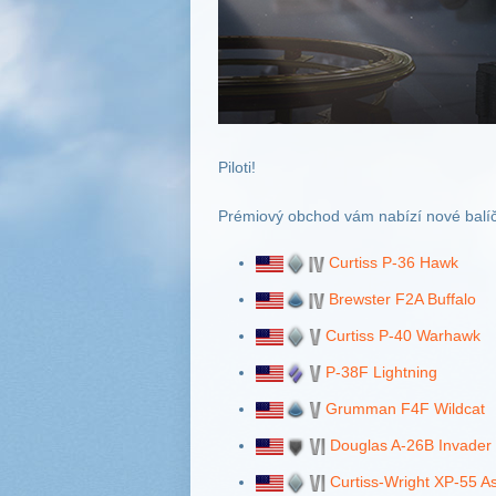
Piloti!
Prémiový obchod vám nabízí nové balíčk
Curtiss P-36 Hawk
Brewster F2A Buffalo
Curtiss P-40 Warhawk
P-38F Lightning
Grumman F4F Wildcat
Douglas A-26B Invader
Curtiss-Wright XP-55 A