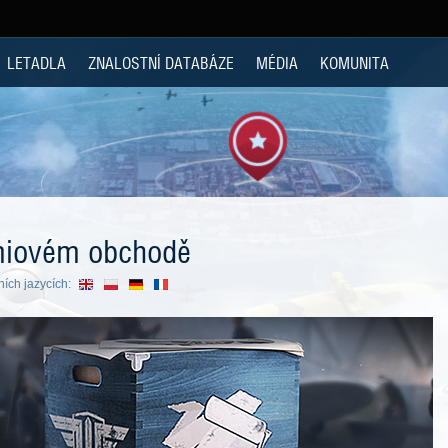
LETADLA
ZNALOSTNÍ DATABÁZE
MÉDIA
KOMUNITA
miovém obchodě
ních jazycích: