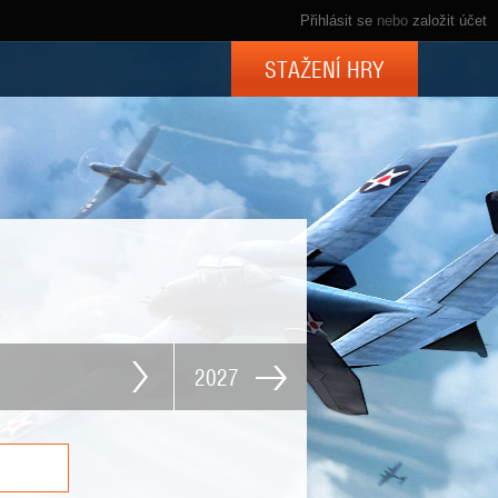
Přihlásit se
nebo
založit účet
STAŽENÍ HRY
2027