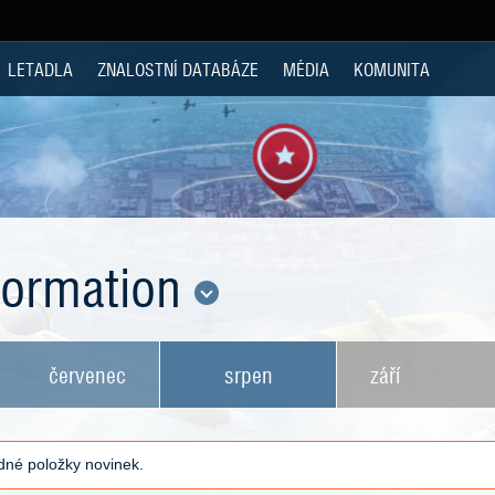
LETADLA
ZNALOSTNÍ DATABÁZE
MÉDIA
KOMUNITA
nformation
červenec
srpen
září
né položky novinek.