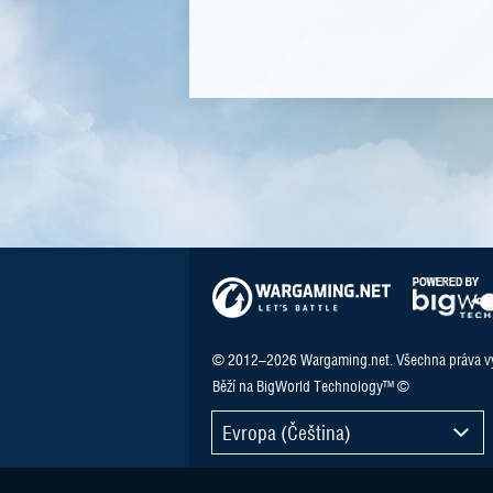
© 2012–2026 Wargaming.net. Všechna práva v
Běží na BigWorld Technology™ ©
Evropa (Čeština)