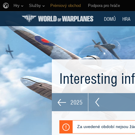
Hry
Služby
Prémiový obchod
Podpora pro hráče
DOMŮ
HRA
Interesting i
2025
Za uvedené období nejsou žád