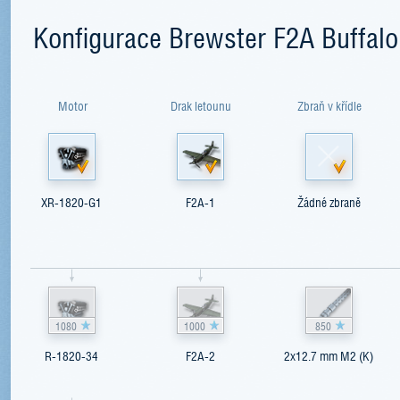
Konfigurace Brewster F2A Buffalo
Motor
Drak letounu
Zbraň v křídle
XR-1820-G1
F2A-1
Žádné zbraně
1080
1000
850
R-1820-34
F2A-2
2x12.7 mm M2 (K)