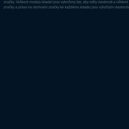
značky. Veškeré modely letadel jsou vytvořeny tak, aby měly vlastnosti a někter
značky a práva na obchodní značky ke každému letadlu jsou výlučným vlastnictví
Evropa:
Severní A
Deutsch
English
English
Français
Čeština
Polski
Русский