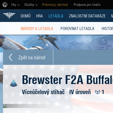
Hry
Služby
Prémiový obchod
Podpora pro hráče
DOMŮ
HRA
LETADLA
ZNALOSTNÍ DATABÁZE
NÁRODY A LETADLA
POROVNAT LETADLA
HISTOR
Zpět na národ
Brewster F2A Buffal
Víceúčelový stíhač
IV úroveň
1