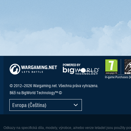
© 2012–2026 Wargaming.net. Všechna práva vyhrazena.
Běží na BigWorld Technology™ ©
Evropa (Čeština)
Odkazy na specifická díla, modely, výrobce, a/nebo verze letadel jsou použity 