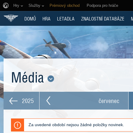
Hry
Služby
Prémiový obchod
Podpora pro hráče
DOMŮ
HRA
LETADLA
ZNALOSTNÍ DATABÁZE
Média
2025
červenec
Za uvedené období nejsou žádné položky novinek.