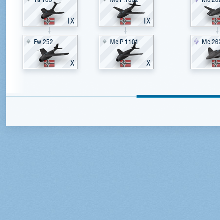
IX
IX
Fw 252
Me P.1101
Me 262
X
X