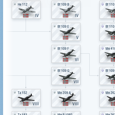
He 112
Bf 109 B
Bf 110
IV
IV
Bf 109 E
Bf 110
V
Bf 109 F
Me 41
VI
Bf 109 G
Bf 109
VII
Ta 152
Me 209 A
Me 26
VIII
VIII
Ta 183
Me P.1092
Me 262