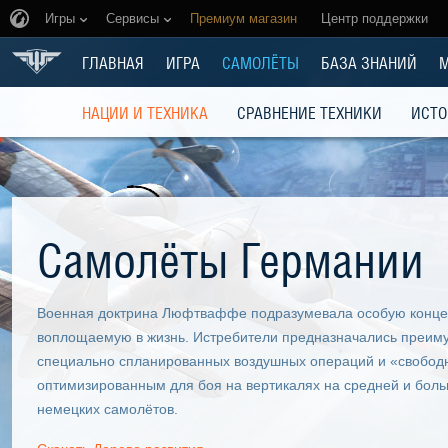
Игры
Сервисы
Премиум магазин
Центр поддержки
ГЛАВНАЯ
ИГРА
САМОЛЁТЫ
БАЗА ЗНАНИЙ
НАЦИИ И ТЕХНИКА
СРАВНЕНИЕ ТЕХНИКИ
ИСТО
Самолёты Германии
Военная доктрина Люфтваффе подразумевала особую концеп
воплощаемую в жизнь. Истребители предназначались преиму
специально спланированных воздушных операций и «свобод
оптимизированным для боя на вертикалях на средней и больш
немецких самолётов.