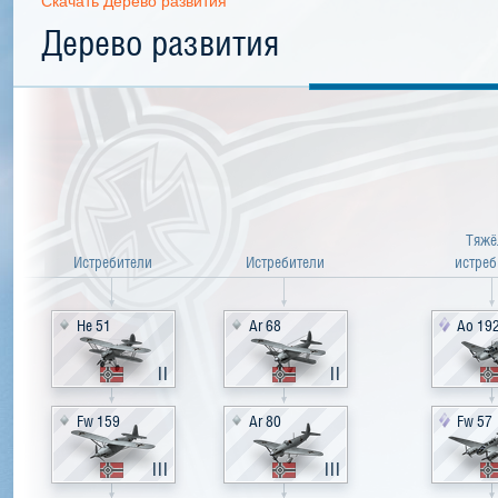
Скачать Дерево развития
Дерево развития
Тяжё
Истребители
Истребители
истреб
He 51
Ar 68
Ao 19
II
II
Fw 159
Ar 80
Fw 57
III
III