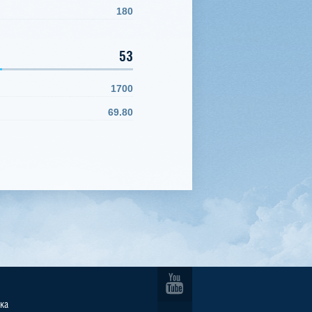
180
53
1700
69.80
ка