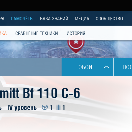
РА
САМОЛЁТЫ
БАЗА ЗНАНИЙ
МЕДИА
СООБЩЕСТВО
ИКА
СРАВНЕНИЕ ТЕХНИКИ
ИСТОРИЯ
ОБОИ
ПО
1024x768
itt Bf 110 C-6
1280x1024
ь
IV уровень
1
1
1280x800
1280x960