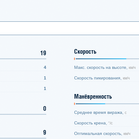
Скорость
19
4
Макс. скорость на высоте,
км/ч
1
Скорость пикирования,
км/ч
1
Манёвренность
0
Среднее время виража,
с
Скорость крена,
°/с
9
Оптимальная скорость,
км/ч