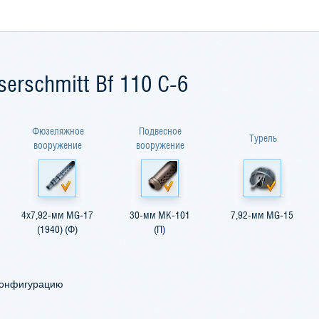
rschmitt Bf 110 C-6
Фюзеляжное
Подвесное
Турель
вооружение
вооружение
4x7,92-мм MG-17
30-мм MK-101
7,92-мм MG-15
(1940) (Ф)
(П)
конфигурацию