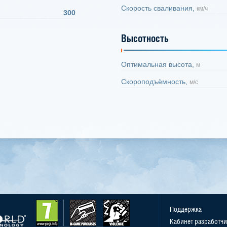
Скорость сваливания,
км/ч
300
Высотность
Оптимальная высота,
м
Скороподъёмность,
м/с
Поддержка
Кабинет разработчи