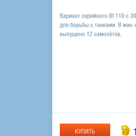
Вариант серийного Bf 110 с 
для борьбы с танками. В мае
выпущено 12 самолётов.
КУПИТЬ