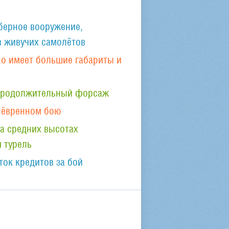
ерное вооружение,
 живучих самолётов
но имеет большие габариты и
 продолжительный форсаж
нёвренном бою
а средних высотах
 турель
ок кредитов за бой