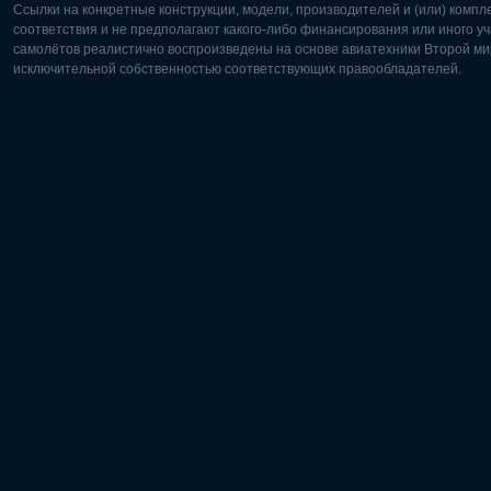
Ссылки на конкретные конструкции, модели, производителей и (или) комп
соответствия и не предполагают какого-либо финансирования или иного уч
самолётов реалистично воспроизведены на основе авиатехники Второй мир
исключительной собственностью соответствующих правообладателей.
Европа:
Северная
Deutsch
English
English
Français
Čeština
Polski
Русский