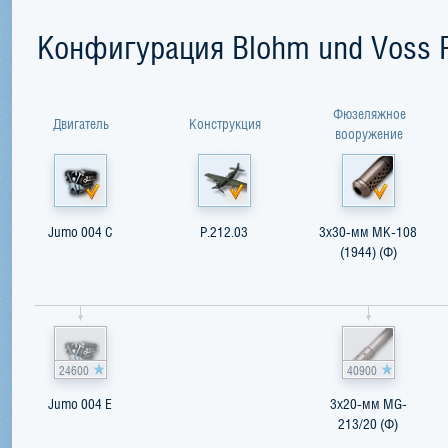
Конфигурация Blohm und Voss P
Фюзеляжное
Двигатель
Конструкция
вооружение
Jumo 004 C
P.212.03
3x30-мм MK-108
(1944) (Ф)
24600
40900
Jumo 004 E
3x20-мм MG-
213/20 (Ф)