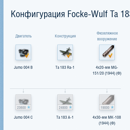
Конфигурация Focke-Wulf Ta 18
Фюзеляжное
Двигатель
Конструкция
вооружение
Jumo 004 B
Ta 183 Ra-1
4x20-мм MG-
151/20 (1944) (Ф)
23600
24800
19000
Jumo 004 C
Ta 183 A-1
4x30-мм MK-108
(1944) (Ф)