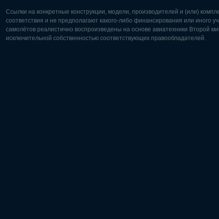
Ссылки на конкретные конструкции, модели, производителей и (или) комп
соответствия и не предполагают какого-либо финансирования или иного уч
самолётов реалистично воспроизведены на основе авиатехники Второй мир
исключительной собственностью соответствующих правообладателей.
Европа:
Северная
Deutsch
English
English
Français
Čeština
Polski
Русский