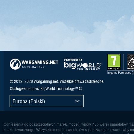
© 2012–2026 Wargaming.net. Wszelkie prawa zastrzeżone.
Obsługiwana przez BigWorld Technology™ ©
Europa (Polski)
Odniesienia do poszczególnych marek, modeli, typów i/lub wersji samolotów maj
znaku towarowego. Wszystkie modele samolotów są tak zaprojektowane, aby możl