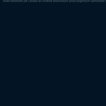
znaki towarowe jak i prawa do znaków towarowych poszczególnych samolotów są
Europa:
Ameryka 
Deutsch
English
English
Français
Čeština
Polski
Русский