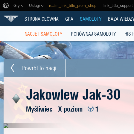
Gry
Usługi
realm_link_title_prem_shop
link_title_support
STRONA GŁÓWNA
GRA
SAMOLOTY
BAZA WIEDZ
NACJE I SAMOLOTY
PORÓWNAJ SAMOLOTY
HIST
Powrót to nacji
Jakowlew Jak-30
Myśliwiec
X poziom
1