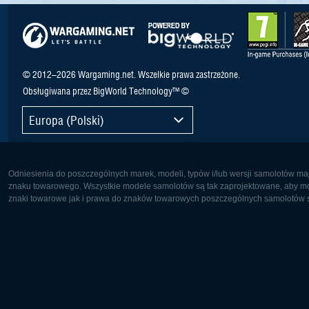
© 2012–2026 Wargaming.net. Wszelkie prawa zastrzeżone.
Obsługiwana przez BigWorld Technology™ ©
Europa (Polski)
Odniesienia do poszczególnych marek, modeli, typów i/lub wersji samolotów maj
znaku towarowego. Wszystkie modele samolotów są tak zaprojektowane, aby możl
znaki towarowe jak i prawa do znaków towarowych poszczególnych samolotów są
Europa:
Ameryka 