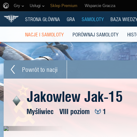
Gry
Usługi
Sklep Premium
Wsparcie Gracza
STRONA GŁÓWNA
GRA
SAMOLOTY
BAZA WIEDZ
NACJE I SAMOLOTY
PORÓWNAJ SAMOLOTY
HIST
Powrót to nacji
Jakowlew Jak-15
Myśliwiec
VIII poziom
1