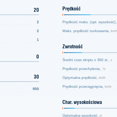
Prędkość
20
2
Prędkość maks. (opt. wysokość)
2
Maks. prędkość nurkowania,
km/
1
Zwrotność
0
Średni czas skrętu o 360 st.,
s
Prędkość przechylenia,
°/s
30
Optymalna prędkość,
km/h
Prędkość przeciągnięcia,
km/h
950
Char. wysokościowa
Optymalna wysokość,
m