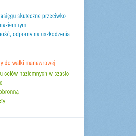
zasięgu skuteczne przeciwko
 naziemnym
ość, odporny na uszkodzenia
any do walki manewrowej
iu celów naziemnych w czasie
ci
obronną
ety