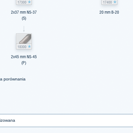
17300
17400
2x37 mm NS-37
20 mm B-20
(S)
18300
2x45 mm NS-45
(P)
la porównania
lizowana