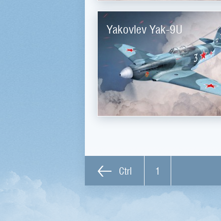
Yakovlev Yak-9U
Ctrl
1