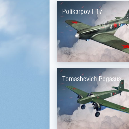
Polikarpov I-17
Tomashevich Pegasus