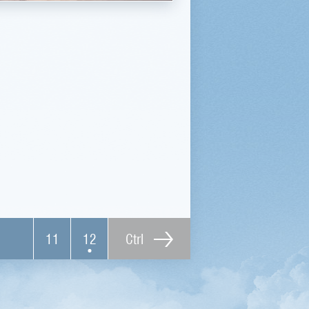
11
12
Ctrl