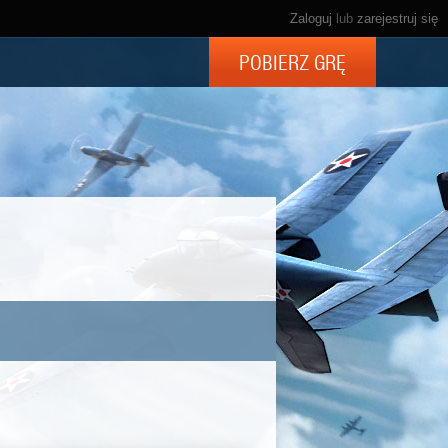
Zaloguj
lub
zarejestruj się
POBIERZ GRĘ