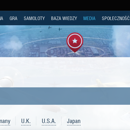
NA
GRA
SAMOLOTY
BAZA WIEDZY
MEDIA
SPOŁECZNOŚĆ
many
U.K.
U.S.A.
Japan