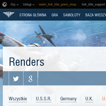
Gry
Usługi
realm_link_title_prem_shop
link_title_support
STRONA GŁÓWNA
GRA
SAMOLOTY
BAZA WIEDZ
Renders
Wszystkie
U.S.S.R.
Germany
U.K.
U