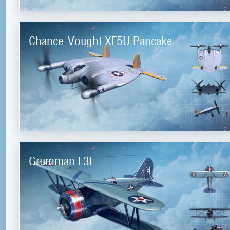
Chance-Vought XF5U Pancake
Grumman F3F