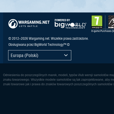
© 2012–2026 Wargaming.net. Wszelkie prawa zastrzeżone.
Obsługiwana przez BigWorld Technology™ ©
Europa (Polski)
Odniesienia do poszczególnych marek, modeli, typów i/lub wersji samolotów maj
znaku towarowego. Wszystkie modele samolotów są tak zaprojektowane, aby możl
znaki towarowe jak i prawa do znaków towarowych poszczególnych samolotów są