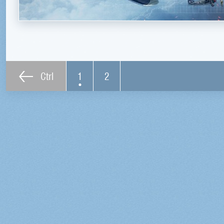
Ctrl
1
2