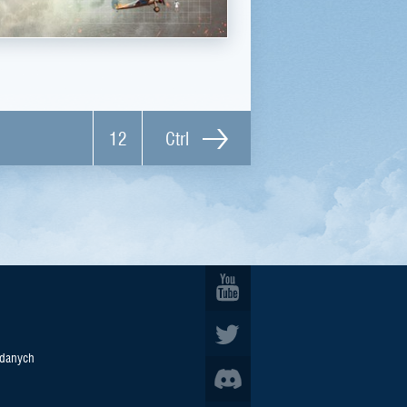
12
Ctrl
 danych