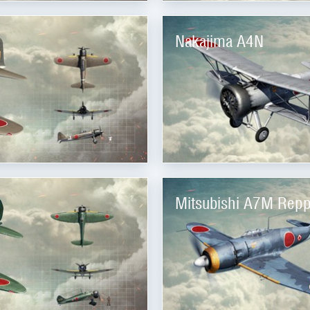
Nakajima A4N
Mitsubishi A7M Rep