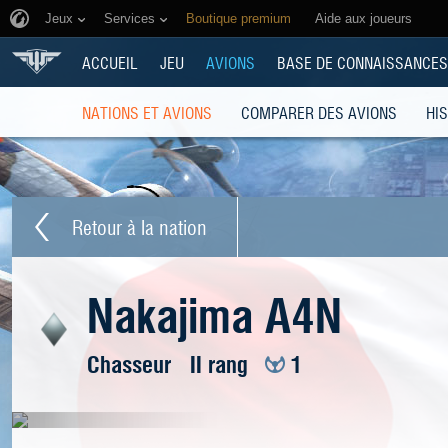
Jeux
Services
Boutique premium
Aide aux joueurs
ACCUEIL
JEU
AVIONS
BASE DE CONNAISSANCES
NATIONS ET AVIONS
COMPARER DES AVIONS
HI
Retour à la nation
Nakajima A4N
Chasseur
II rang
1