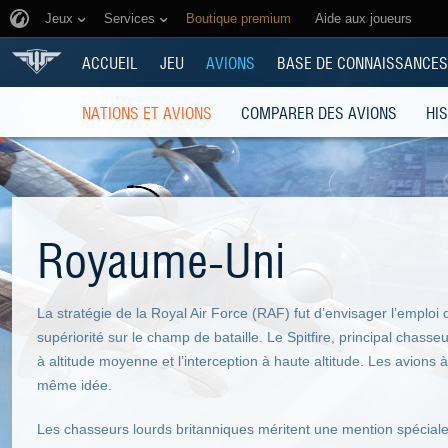
Jeux
Services
Boutique premium
Aide aux joueurs
ACCUEIL
JEU
AVIONS
BASE DE CONNAISSANCES
NATIONS ET AVIONS
COMPARER DES AVIONS
HI
Royaume-Uni
La stratégie de la Royal Air Force (RAF) fut d’envisager l’emploi
supériorité sur le champ de bataille. Le Spitfire, principal chas
à altitude moyenne et l’interception à haute altitude. Les avions
même idée.
Les chasseurs lourds britanniques méritent une mention spéciale