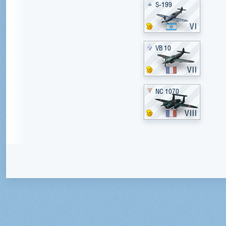
S-199
VI
VB 10
VII
NC 1070
VIII