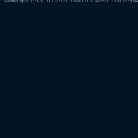
réalistes répliquant ainsi les avions de l’époque de la Seconde Guerre Mondiale
Europe:
Amérique
Deutsch
English
English
Français
Čeština
Polski
Русский