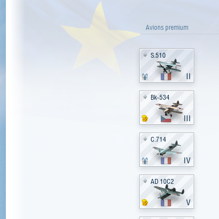
Avions premium
S.510
II
Bk-534
III
C.714
IV
AD 10C2
V