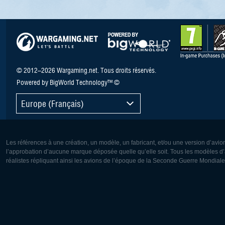
© 2012–2026 Wargaming.net. Tous droits réservés.
Powered by BigWorld Technology™ ©
Europe (Français)
Les références à une création, un modèle, un fabricant, et/ou une version d’avio
l’approbation d’aucune marque déposée quelle qu’elle soit. Tous les modèles d’a
réalistes répliquant ainsi les avions de l’époque de la Seconde Guerre Mondiale