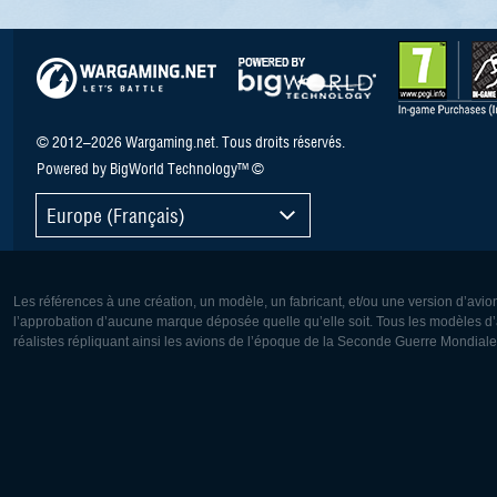
© 2012–2026 Wargaming.net. Tous droits réservés.
Powered by BigWorld Technology™ ©
Europe (Français)
Les références à une création, un modèle, un fabricant, et/ou une version d’avio
l’approbation d’aucune marque déposée quelle qu’elle soit. Tous les modèles d’a
réalistes répliquant ainsi les avions de l’époque de la Seconde Guerre Mondiale
Europe:
Amérique