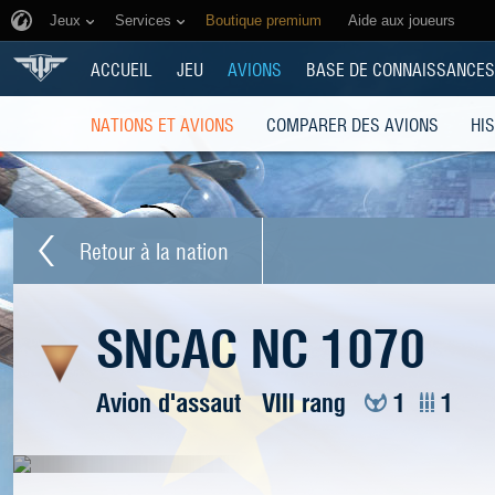
Jeux
Services
Boutique premium
Aide aux joueurs
ACCUEIL
JEU
AVIONS
BASE DE CONNAISSANCES
NATIONS ET AVIONS
COMPARER DES AVIONS
HI
Retour à la nation
SNCAC NC 1070
Avion d'assaut
VIII rang
1
1