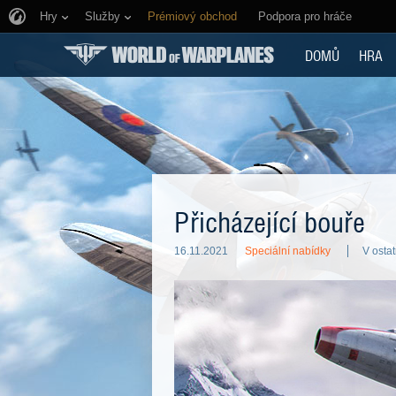
Hry
Služby
Prémiový obchod
Podpora pro hráče
DOMŮ
HRA
Přicházející bouře
16.11.2021
Speciální nabídky
V ostat