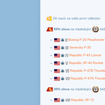
ZK navíc za vaše první vítězství
50% sleva
na následující
běž
Boeing P-26 Peashooter
Seversky P-35
Republic P-43 Lancer
Republic XP-44 Rocket
Republic P-47B Thunde
Republic P-47N Thunde
30% sleva
na následující
běž
Republic XP-72