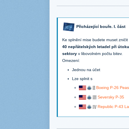
Přicházející bouře. I. část
Ke splnění mise budete muset zničit
40 nepřátelských letadel při útok
sektory
v libovolném počtu bitev.
Omezení:
Jednou na účet
Lze splnit s
Boeing P-26 Peas
Seversky P-35
Republic P-43 L