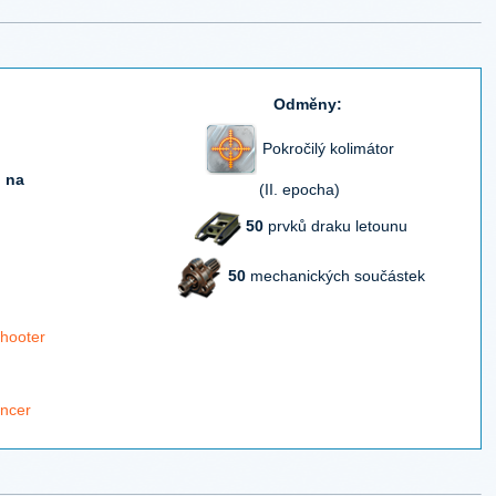
Odměny:
Pokročilý kolimátor
u na
(II. epocha)
50
prvků draku letounu
50
mechanických součástek
hooter
ancer