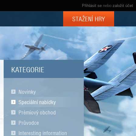
Přihlásit se
nebo
založit účet
STAŽENÍ HRY
KATEGORIE
Novinky
Speciální nabídky
Prémiový obchod
Průvodce
Interesting information