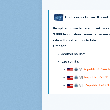
Přicházející bouře. II. část
Ke splnění mise budete muset získa
3 000 bodů obsazování za ničení
cílů
v libovolném počtu bitev.
Omezení:
Jednou na účet
Lze splnit s
Republic XP-44 
Republic P-47B 
Republic P-47N 