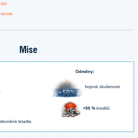
rjet
streak
Mise
Odměny:
t
bojové zkušenosti
.
+50 %
kreditů
zlevněná letadla.