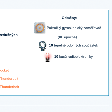
Odměny:
Pokročilý gyroskopický zaměřovač
t
 vzdušných
(III. epocha)
10
tepelně odolných součástek
10
kusů radioelektroniky
Rocket
Thunderbolt
Thunderbolt