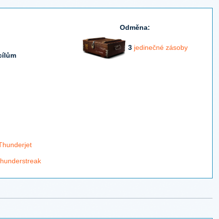
Odměna:
3
jedinečné zásoby
cílům
Thunderjet
Thunderstreak