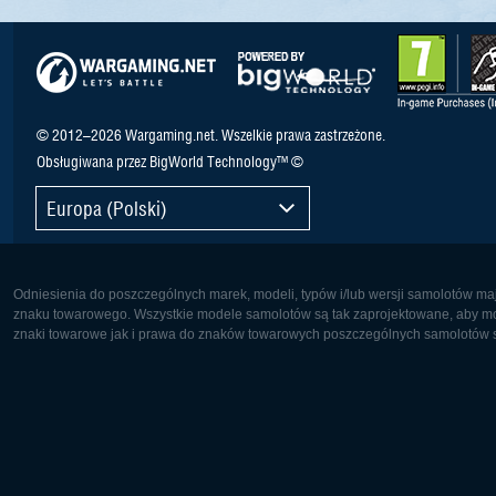
© 2012–2026 Wargaming.net. Wszelkie prawa zastrzeżone.
Obsługiwana przez BigWorld Technology™ ©
Europa (Polski)
Odniesienia do poszczególnych marek, modeli, typów i/lub wersji samolotów maj
znaku towarowego. Wszystkie modele samolotów są tak zaprojektowane, aby możl
znaki towarowe jak i prawa do znaków towarowych poszczególnych samolotów są
Europa:
Ameryka 