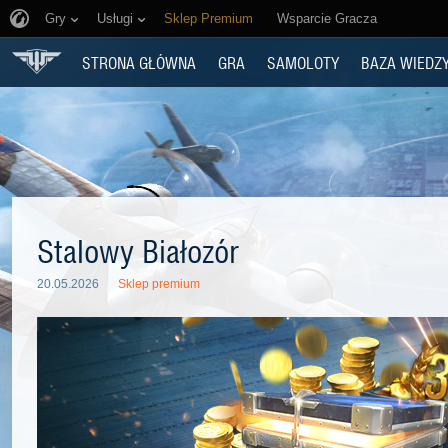
Gry
Usługi
Sklep Premium
Wsparcie Gracza
STRONA GŁÓWNA
GRA
SAMOLOTY
BAZA WIEDZ
Stalowy Białozór
20.05.2026
Sklep premium