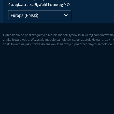
Obsługiwana przez BigWorld Technology™ ©
Europa (Polski)
Odniesienia do poszczególnych marek, modeli, typów i/lub wersji samolotów maj
znaku towarowego. Wszystkie modele samolotów są tak zaprojektowane, aby możl
znaki towarowe jak i prawa do znaków towarowych poszczególnych samolotów są
Europa:
Ameryka 
Deutsch
English
English
Français