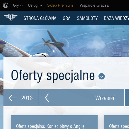
Gry
Usługi
Sklep Premium
Wsparcie Gracza
STRONA GŁÓWNA
GRA
SAMOLOTY
BAZA WIEDZ
Oferty specjalne
2013
Wrzesień
Oferta specjalna: Koniec bitwy o Anglię
Oferta spec