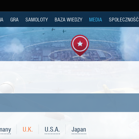
NA
GRA
SAMOLOTY
BAZA WIEDZY
MEDIA
SPOŁECZNOŚĆ
many
U.K.
U.S.A.
Japan