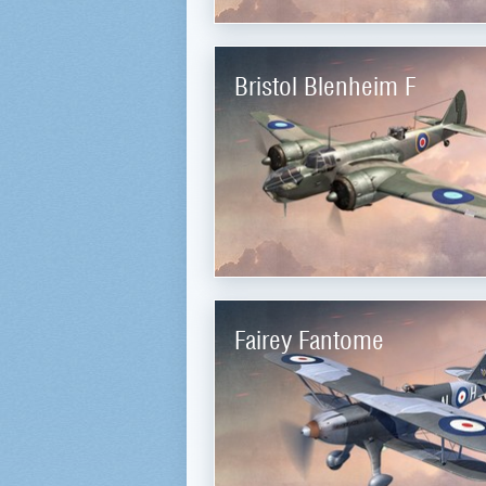
Bristol Blenheim F
Fairey Fantome