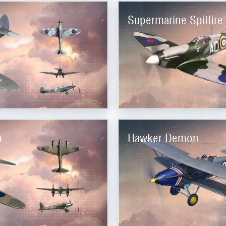
Supermarine Spitfire 
o
Hawker Demon