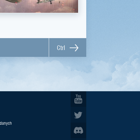
Ctrl
 danych