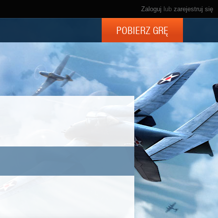
Zaloguj
lub
zarejestruj się
POBIERZ GRĘ