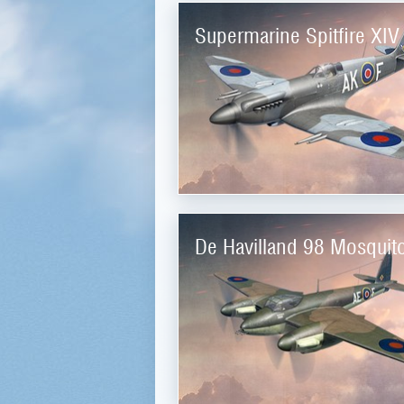
Supermarine Spitfire XIV
De Havilland 98 Mosquit