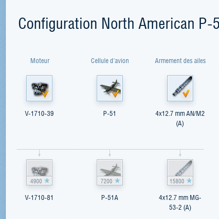
Configuration North American P
Moteur
Cellule d'avion
Armement des ailes
V-1710-39
P-51
4x12.7 mm AN/M2
(A)
4900
7200
15800
V-1710-81
P-51A
4x12.7 mm MG-
53-2 (A)