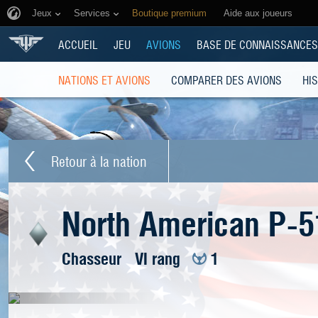
Jeux
Services
Boutique premium
Aide aux joueurs
ACCUEIL
JEU
AVIONS
BASE DE CONNAISSANCES
NATIONS ET AVIONS
COMPARER DES AVIONS
HI
Retour à la nation
North American P-
Chasseur
VI rang
1