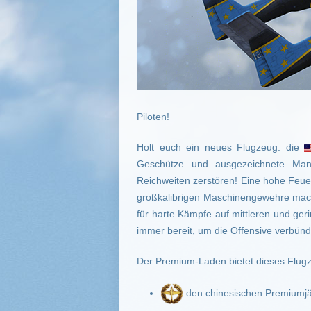
Piloten!
Holt euch ein neues Flugzeug: die
Geschütze und ausgezeichnete Manöv
Reichweiten zerstören! Eine hohe Feuer
großkalibrigen Maschinengewehre mach
für harte Kämpfe auf mittleren und ge
immer bereit, um die Offensive verbünd
Der Premium-Laden bietet dieses Flug
den chinesischen Premiumj