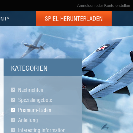
Anmelden
oder
Konto erstellen
SPIEL HERUNTERLADEN
NITY
KATEGORIEN
Nachrichten
Spezialangebote
Premium-Laden
Anleitung
Interesting information