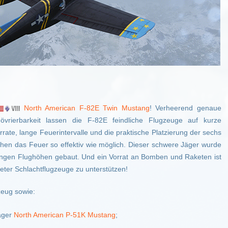
North American F-82E Twin Mustang
! Verheerend genaue
rierbarkeit lassen die F-82E feindliche Flugzeuge auf kurze
rate, lange Feuerintervalle und die praktische Platzierung der sechs
en das Feuer so effektiv wie möglich. Dieser schwere Jäger wurde
ringen Flughöhen gebaut. Und ein Vorrat an Bomben und Raketen ist
eter Schlachtflugzeuge zu unterstützen!
zeug sowie:
äger
North American P-51K Mustang
;