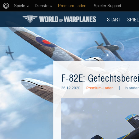
Spiele
Dienste
Premium-Laden
Spieler Support
START
SPIEL
F-82E: Gefechtsberei
26.12.2020
Premium-Laden
In ande