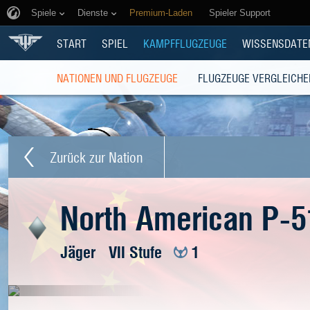
Spiele
Dienste
Premium-Laden
Spieler Support
START
SPIEL
KAMPFFLUGZEUGE
WISSENSDATE
NATIONEN UND FLUGZEUGE
FLUGZEUGE VERGLEICHE
Zurück zur Nation
North American P-
Jäger
VII Stufe
1