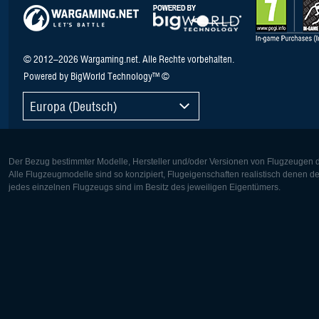
© 2012–2026 Wargaming.net. Alle Rechte vorbehalten.
Powered by BigWorld Technology™ ©
Europa (Deutsch)
Der Bezug bestimmter Modelle, Hersteller und/oder Versionen von Flugzeugen di
Alle Flugzeugmodelle sind so konzipiert, Flugeigenschaften realistisch denen 
jedes einzelnen Flugzeugs sind im Besitz des jeweiligen Eigentümers.
Europa:
Nordamer