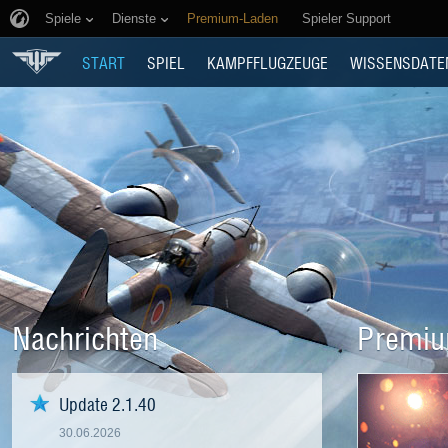
Spiele
Dienste
Premium-Laden
Spieler Support
START
SPIEL
KAMPFFLUGZEUGE
WISSENSDATE
Nachrichten
Premiu
Update 2.1.40
30.06.2026