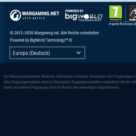
© 2012–2026 Wargaming.net. Alle Rechte vorbehalten.
Powered by BigWorld Technology™ ©
Europa (Deutsch)
Der Bezug bestimmter Modelle, Hersteller und/oder Versionen von Flugzeugen di
Alle Flugzeugmodelle sind so konzipiert, Flugeigenschaften realistisch denen 
jedes einzelnen Flugzeugs sind im Besitz des jeweiligen Eigentümers.
Europa:
Nordamer