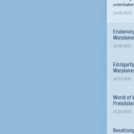
unterhalten
14.09.2023
Eroberung
Warplane
29.06.2021
Einzigarti
Warplane
26.03.2021
World of 
Preisliste
15.03.2021
Besatzung 