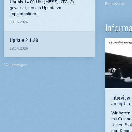
Uhr bis 14:00 Uhr (MESZ, UTC+2)
Spielevents
gewartet, um ein Update zu
implementieren.
30.06.2026
Informa
Update 2.1.39
28.04.2026
Alles anzeigen
Interview 
Josephin
Wir hatten
mit Colone
United Sta
den Krieg 